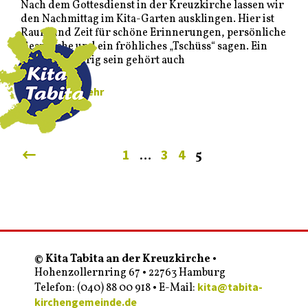
Nach dem Gottesdienst in der Kreuzkirche lassen wir
den Nachmittag im Kita-Garten ausklingen. Hier ist
Raum und Zeit für schöne Erinnerungen, persönliche
Gespräche und ein fröhliches „Tschüss“ sagen. Ein
bisschen traurig sein gehört auch
... lesen Sie mehr
1
3
4
…
5
© Kita Tabita an der Kreuzkirche
•
Hohenzollernring 67 • 22763 Hamburg
kita@tabita-
Telefon: (040) 88 00 918 • E-Mail:
kirchengemeinde.de